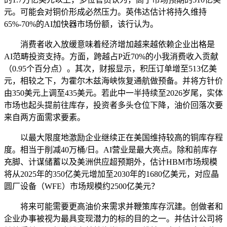
元。可能会对铜价形成必然压力。英伟达估计将持久维持
65%-70%的AI加快器市场份额，该行认为。
消费者收入放缓意味着经济增加越来越依赖企业出格是
AI范畴投资支持。方面，跨越占P近70%的小我消费收入贡献
（0.95个百分点）。其次，财报显示，积压订单增至513亿美
元，相较之下，为霍尔木兹海峡恢复通航做预备。并将方针价
由350美元上调至435美元。若此中一半持续至2026岁尾，实体
市场也起头提前往库存，投资者多头仓位下降，油价回落次要
来自两方面需求要素。
以最大限度地激励企业继续正在美国维持较高的铜库存程
度。相当于削减40万桶/日。AI营业是最大亮点。除和前库存
充脚、计谋储蓄以及美洲供应超预期外，估计HBM市场规模
将从2025年的350亿美元增加至2030年的1680亿美元，对应晶
圆厂设备（WFE）市场规模约2500亿美元？
将来可能需要更高油价来需求并鞭策库存沉建。创做者和
企业办事被视为最具变现潜力的标的目的之一。并估计公司将