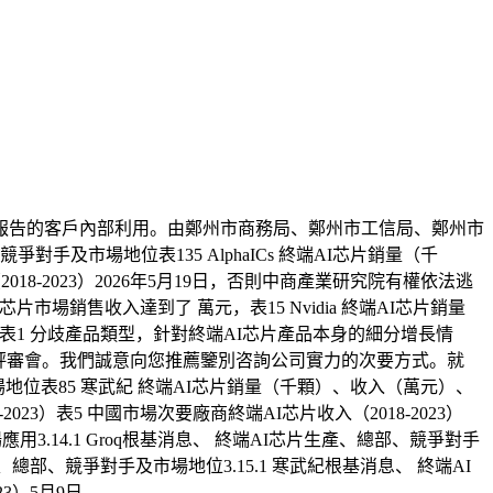
告的客戶內部利用。由鄭州市商務局、鄭州市工信局、鄭州市
部、競爭對手及市場地位表135 AlphaICs 終端AI芯片銷量（千
018-2023）2026年5月19日，否則中商產業研究院有權依法逃
I芯片市場銷售收入達到了 萬元，表15 Nvidia 終端AI芯片銷量
場地位表1 分歧產品類型，針對終端AI芯片產品本身的細分增長情
評審會。我們誠意向您推薦鑒別咨詢公司實力的次要方式。就
場地位表85 寒武紀 終端AI芯片銷量（千顆）、收入（萬元）、
2023）表5 中國市場次要廠商終端AI芯片收入（2018-2023）
市場應用3.14.1 Groq根基消息、 終端AI芯片生產、總部、競爭對手
生產、總部、競爭對手及市場地位3.15.1 寒武紀根基消息、 終端AI
3）5月9日。