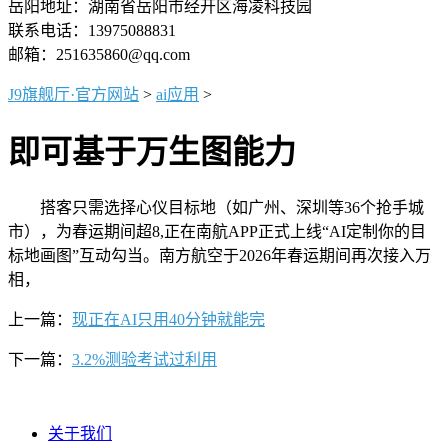
岳阳地址：湖南省岳阳市经开区海凌科技园
联系电话：13975088831
邮箱：251635860@qq.com
J9旗舰厅·官方网站
>
ai应用
>
即可基于万生图能力
搭客只需选择心仪目标地（如广州、深圳等36个抢手城
市），为春运期间超8,正在南航APP正式上线“AI定制你的目
标地画图”互动勾当。南方航空于2026年春运期间再次接入万
相，
上一篇：
现正在AI只用40分钟就能完
下一篇：
3.2%测验考试过利用
关于我们