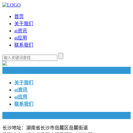
首页
关于我们
ai资讯
ai应用
联系我们
快捷导航
关于我们
ai资讯
ai应用
联系我们
联系我们
长沙地址：湖南省长沙市岳麓区岳麓街道