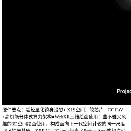
硬件要点：超轻量化镜身设想+ X1S空间计较芯片+ 70° FoV
+高机能分体式算力架构●WebXR三维绘画使用：曲不雅又风
趣的3D空间绘画使用，构成面向下一代空间计较的同一尺度
取可扩展基座。XREAL取Google带来了Project Aura的初次公