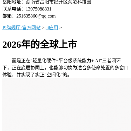
岳阳地址：湖南省岳阳市经开区海凌科技园
联系电话：13975088831
邮箱：251635860@qq.com
J9旗舰厅·官方网站
>
ai应用
>
2026年的全球上市
而是正在“轻量化硬件+平台级系统能力+ AI”三者闭环
下，正在底层协同上，也能够切换为适合多使命处置的多窗口
体验，并实现了实正“空间化”的。