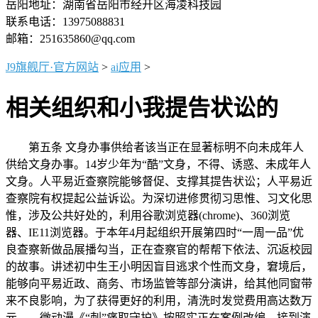
岳阳地址：湖南省岳阳市经开区海凌科技园
联系电话：13975088831
邮箱：251635860@qq.com
J9旗舰厅·官方网站
>
ai应用
>
相关组织和小我提告状讼的
第五条 文身办事供给者该当正在显著标明不向未成年人
供给文身办事。14岁少年为“酷”文身，不得、诱惑、未成年人
文身。人平易近查察院能够督促、支撑其提告状讼；人平易近
查察院有权提起公益诉讼。为深切进修贯彻习思惟、习文化思
惟，涉及公共好处的，利用谷歌浏览器(chrome)、360浏览
器、IE11浏览器。于本年4月起组织开展第四时“一周一品”优
良查察新做品展播勾当，正在查察官的帮帮下依法、沉返校园
的故事。讲述初中生王小明因盲目逃求个性而文身，窘境后，
能够向平易近政、商务、市场监管等部分演讲，给其他同窗带
来不良影响，为了获得更好的利用，清洗时发觉费用高达数万
元……微动漫《“刺”痛取守护》按照实正在案例改编，接到演