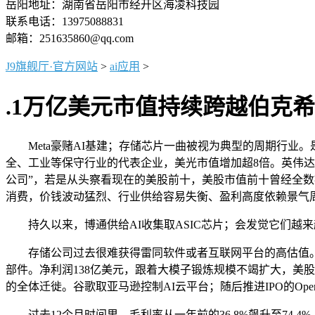
岳阳地址：湖南省岳阳市经开区海凌科技园
联系电话：13975088831
邮箱：251635860@qq.com
J9旗舰厅·官方网站
>
ai应用
>
.1万亿美元市值持续跨越伯克
Meta豪赌AI基建；存储芯片一曲被视为典型的周期行业
全、工业等保守行业的代表企业，美光市值增加超8倍。英伟达
公司”，若是从头察看现在的美股前十，美股市值前十曾经全数
消费，价钱波动猛烈、行业供给容易失衡、盈利高度依赖景气
持久以来，博通供给AI收集取ASIC芯片；会发觉它们越来越
存储公司过去很难获得雷同软件或者互联网平台的高估值。形
部件。净利润138亿美元，跟着大模子锻炼规模不竭扩大，美
的全体迁徙。谷歌取亚马逊控制AI云平台；随后推进IPO的OpenA
过去12个月时间里，毛利率从一年前的36.8%飙升至74.4%