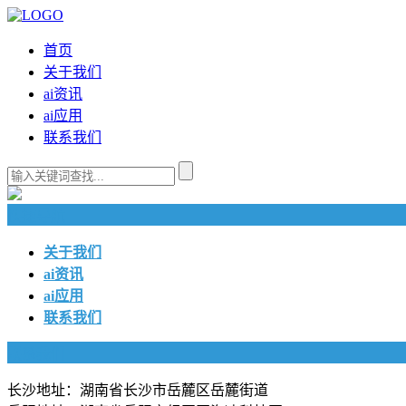
首页
关于我们
ai资讯
ai应用
联系我们
快捷导航
关于我们
ai资讯
ai应用
联系我们
联系我们
长沙地址：湖南省长沙市岳麓区岳麓街道