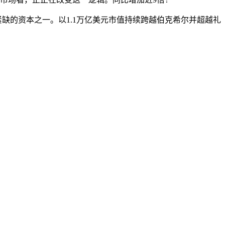
缺的资本之一。以1.1万亿美元市值持续跨越伯克希尔并超越礼