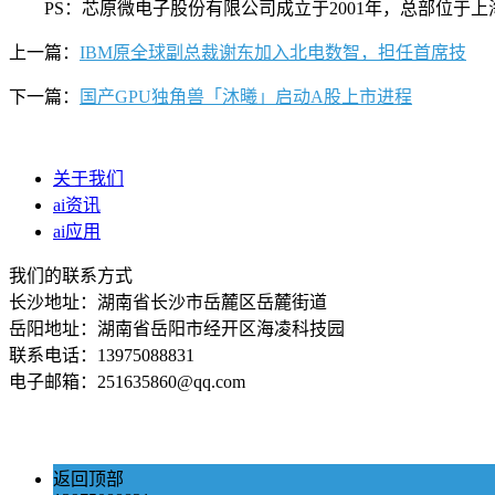
PS：芯原微电子股份有限公司成立于2001年，总部位于上海
上一篇：
IBM原全球副总裁谢东加入北电数智，担任首席技
下一篇：
国产GPU独角兽「沐曦」启动A股上市进程
关于我们
ai资讯
ai应用
我们的联系方式
长沙地址：湖南省长沙市岳麓区岳麓街道
岳阳地址：湖南省岳阳市经开区海凌科技园
联系电话：13975088831
电子邮箱：251635860@qq.com
返回顶部