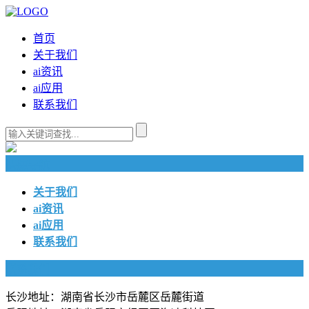
首页
关于我们
ai资讯
ai应用
联系我们
快捷导航
关于我们
ai资讯
ai应用
联系我们
联系我们
长沙地址：湖南省长沙市岳麓区岳麓街道