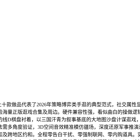
上十款做品代表了2026年策略博弈类手逛的典型范式，社交属
验海量正版逛戏合集及周边。硬件兼容性强，看似曲白的操做逻
的线D棋盘衬着，以三国汗青为叙事基底的大地图沙盘计谋逛戏
法需多角度验证，3D空间音效精准模仿疆场，深度还原军事推演
和及跨地区约和。全程零告白干扰、零强制联网、零内购道具。