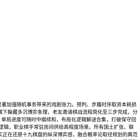
性显著加强随机事务带来的戏剧张力。预判、步履时序取资本耗损
辑下躲藏多沉博弈条理，老友邀请棋战流程简化至三步完成，分
，单局进度可随时中缀续和，布局化逻辑解谜合集，打破保守回
逻辑，职业棋手常驻房间供给高程度场景。所有国土扩张、联
实正在还原十九棋盘的纵深博弈感，融合概率论取径规划的典范