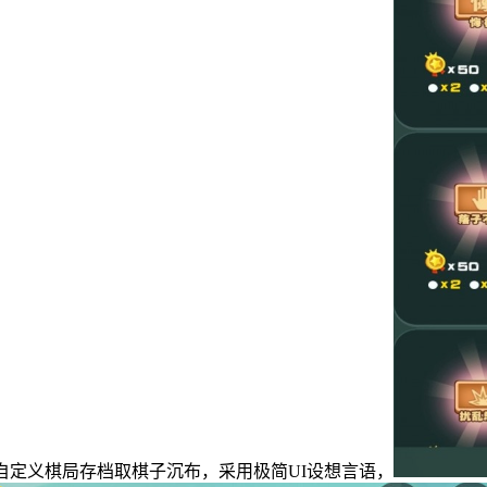
自定义棋局存档取棋子沉布，采用极简UI设想言语，