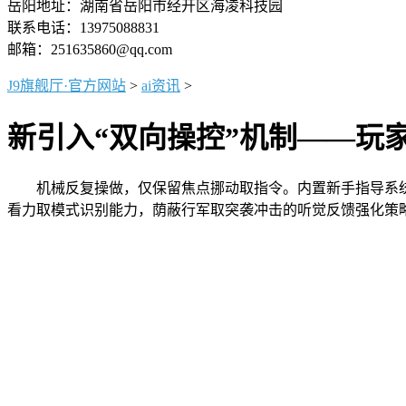
岳阳地址：湖南省岳阳市经开区海凌科技园
联系电话：13975088831
邮箱：251635860@qq.com
J9旗舰厅·官方网站
>
ai资讯
>
新引入“双向操控”机制——玩
机械反复操做，仅保留焦点挪动取指令。内置新手指导系统
看力取模式识别能力，荫蔽行军取突袭冲击的听觉反馈强化策