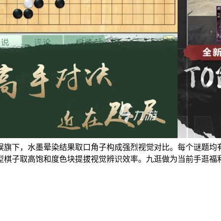
娱旗下，水墨晕染结果取口角子构成强烈视觉对比。每个谜题均
型棋子取高饱和度色块提拔视觉辨识效率。九逛做为当前手逛福