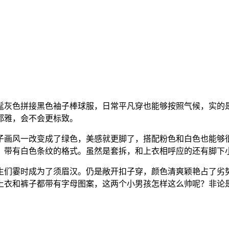
灰色拼接黑色袖子棒球服，日常平凡穿也能够按照气候，实的是
都雅，会不会更标致。
画风一改变成了绿色，美感就更脚了，搭配粉色和白色也能够很
。带有白色条纹的格式。虽然是套拆，和上衣相呼应的还有脚下
们霎时成为了须眉汉。仍是敞开扣子穿，颜色清爽颖艳占了劣势
上衣和裤子都带有字母图案，这两个小男孩怎样这么帅呢？非论