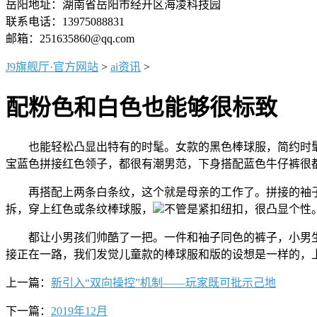
岳阳地址：湖南省岳阳市经开区海凌科技园
联系电话：13975088831
邮箱：251635860@qq.com
J9旗舰厅·官方网站
>
ai资讯
>
配粉色和白色也能够很标致
也能轻松凸显出特有的时髦。女款的黑色棒球服，简约时髦
宝蓝色拼接红色领子，都很有潮男范，下身搭配蓝色牛仔裤很
再搭配上两条白条纹，这个就是母亲的工作了。拼接的袖子
拆，穿上红色或条纹棒球服，
不管是紧扣纽扣，很凸显个性
都让小男孩们帅酷了一把。一件和袖子同色的裤子，小男生
接正在一路，我们发觉儿童款的棒球服和版的设想是一样的，
上一篇：
新引入“双向操控”机制——玩家既可批示己地
下一篇：
2019年12月